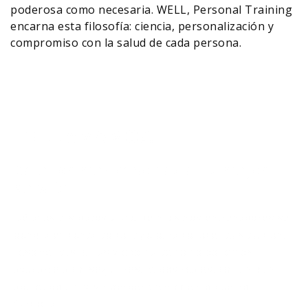
poderosa como necesaria. WELL, Personal Training
encarna esta filosofía: ciencia, personalización y
compromiso con la salud de cada persona.
¡TE LLAMAMOS!
Da el primer paso hacia tu mejor
versión.
Déjanos tus datos y uno de nuestros entrenadores se
pondrá en contacto contigo para conocer tu situación,
resolver tus dudas y explicarte cómo podemos
ayudarte a conseguir resultados reales, con un plan
adaptado a ti y sin perder tiempo en lo que no
funciona.