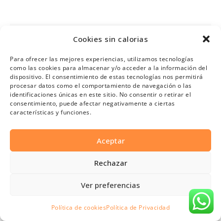
Pregunta: ¿Qué incluye la cuota de
Cookies sin calorias
entrenamiento personal?
Para ofrecer las mejores experiencias, utilizamos tecnologías
como las cookies para almacenar y/o acceder a la información del
dispositivo. El consentimiento de estas tecnologías nos permitirá
procesar datos como el comportamiento de navegación o las
Pregunta: ¿Qué necesito para montar un
identificaciones únicas en este sitio. No consentir o retirar el
consentimiento, puede afectar negativamente a ciertas
centro WELL?
características y funciones.
Aceptar
Pregunta: ¿Cómo se cancela una sesión y,
Rechazar
hay permanencia o matrícula?
Ver preferencias
Política de cookies
Política de Privacidad
Pregunta: ¿Qué precio tiene el entrenador