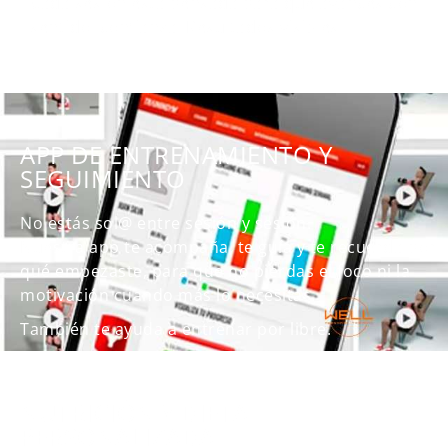
Cada sesión está pensada para que avances con
sentido, confianza. Resultados visibles.
APP DE ENTRENAMIENTO Y
SEGUIMIENTO
No estás sol@ entre sesión y sesión.
Nuestra app te acompaña, te guía y te recuerda por
qué empezaste, para que no pierdas el foco ni la
motivación cuando más lo necesitas.
También te ayuda a entrenar por libre.
NUTRICIÓN Y DIETA
PERSONALIZADA