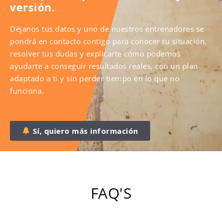
versión.
Déjanos tus datos y uno de nuestros entrenadores se
pondrá en contacto contigo para conocer tu situación,
resolver tus dudas y explicarte cómo podemos
ayudarte a conseguir resultados reales, con un plan
adaptado a ti y sin perder tiempo en lo que no
funciona.
Sí, quiero más información
FAQ'S