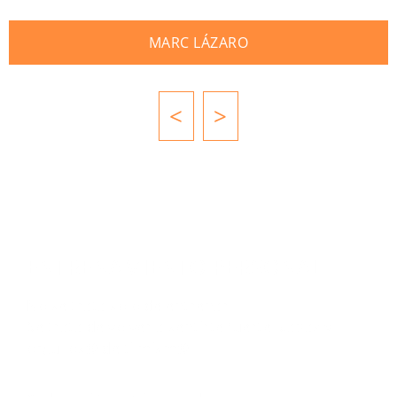
MARC LÁZARO
<
>
ENTRENAMIENTO PERSONAL
No se trata solo de entrenar.
Se trata de volver a sentirte fuerte, capaz y
orgullos@ de ti mism@.