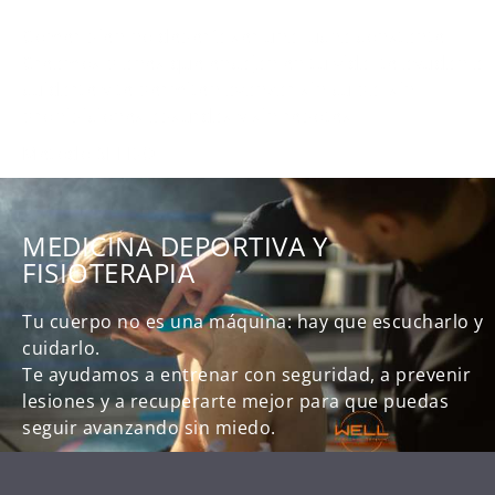
Comer bien no debería ser una lucha constante.
Creamos planes que encajan en tu vida, te ayudan a
cuidarte y te permiten avanzar sin culpa, sin
prohibiciones absurdas y sin rebotes.
Método SEEDO
MEDICINA DEPORTIVA Y
FISIOTERAPIA
Tu cuerpo no es una máquina: hay que escucharlo y
cuidarlo.
Te ayudamos a entrenar con seguridad, a prevenir
lesiones y a recuperarte mejor para que puedas
seguir avanzando sin miedo.