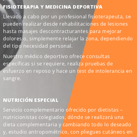
FISIOTERAPIA Y MEDICINA DEPORTIVA
Llevado a cabo por un profesional fisioterapeuta, se
pueden realizar desde rehabilitaciones de lesiones
hasta masajes descontracturantes para mejorar
dolores o, simplemente relajar la zona, dependiendo
del tipo necesidad personal.
Nuestro médico deportivo ofrece consultas
específicas si se requiere, realiza pruebas de
esfuerzo en reposo y hace un test de intolerancia en
sangre.
NUTRICIÓN ESPECIAL
Servicio complementario ofrecido por dietistas –
nutricionistas colegiados, dónde se realizará una
dieta complementaria y cambiando todo lo deseado
y, estudio antropométrico, con pliegues cutáneos en