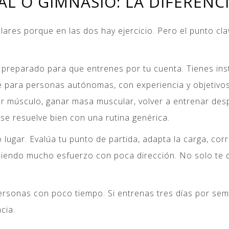
 O GIMNASIO: LA DIFERENCI
res porque en las dos hay ejercicio. Pero el punto clav
á preparado para que entrenes por tu cuenta. Tienes inst
nte para personas autónomas, con experiencia y objetivo
der músculo, ganar masa muscular, volver a entrenar des
se resuelve bien con una rutina genérica.
ugar. Evalúa tu punto de partida, adapta la carga, corri
iendo mucho esfuerzo con poca dirección. No solo te di
ersonas con poco tiempo. Si entrenas tres días por se
cia.