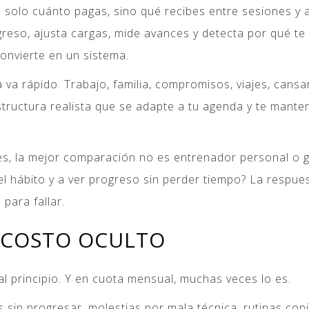
 solo cuánto pagas, sino qué recibes entre sesiones y a
reso, ajusta cargas, mide avances y detecta por qué te
onvierte en un sistema.
 va rápido. Trabajo, familia, compromisos, viajes, cansan
 estructura realista que se adapte a tu agenda y te man
s, la mejor comparación no es entrenador personal o gi
 hábito y a ver progreso sin perder tiempo? La respuest
ara fallar.
L COSTO OCULTO
l principio. Y en cuota mensual, muchas veces lo es.
 sin progresar, molestias por mala técnica, rutinas cop