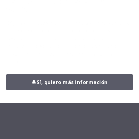
Da el primer paso hacia tu mejor
versión.
Déjanos tus datos y uno de nuestros entrenadores se
pondrá en contacto contigo para conocer tu situación,
resolver tus dudas y explicarte cómo podemos
ayudarte a conseguir resultados reales, con un plan
adaptado a ti y sin perder tiempo en lo que no
funciona.
🔔
Sí, quiero más información