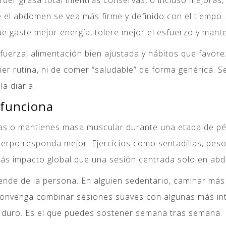
rder grasa total mientras conservas, o incluso mejoras
 el abdomen se vea más firme y definido con el tiempo.
e gaste mejor energía, tolere mejor el esfuerzo y mant
 fuerza, alimentación bien ajustada y hábitos que favor
er rutina, ni de comer “saludable” de forma genérica. S
la diaria.
 funciona
nas o mantienes masa muscular durante una etapa de pé
cuerpo responda mejor. Ejercicios como sentadillas, pe
ás impacto global que una sesión centrada solo en abd
ende de la persona. En alguien sedentario, caminar má
convenga combinar sesiones suaves con algunas más inten
s duro. Es el que puedes sostener semana tras semana.