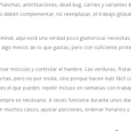
. Planchas, antirotaciones, dead bug, carries y variantes
ro deben complementar, no reemplazar, el trabajo global
a
inal, aquí está una verdad poco glamorosa: necesitas u
algo menos de lo que gastas, pero con suficiente prote
var músculo y controlar el hambre. Las verduras, frutas
ortan, pero no por moda, sino porque hacen más fácil cum
 es el que puedes repetir incluso en semanas con trabajo
empre es necesario. A veces funciona durante unos días
. En muchos casos, ajustar porciones, ordenar horarios 