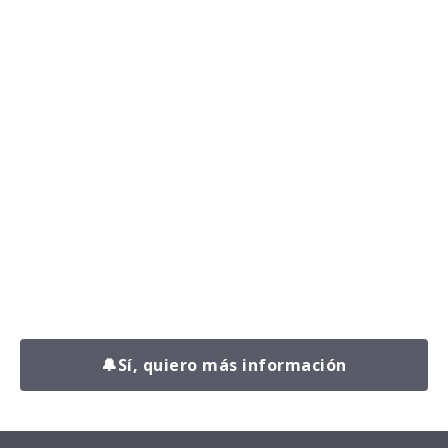
¡TE LLAMAMOS!
Da el primer paso hacia tu mejor
versión.
Déjanos tus datos y uno de nuestros entrenadores se
pondrá en contacto contigo para conocer tu situación,
resolver tus dudas y explicarte cómo podemos
ayudarte a conseguir resultados reales, con un plan
adaptado a ti y sin perder tiempo en lo que no
funciona.
🔔
Sí, quiero más información