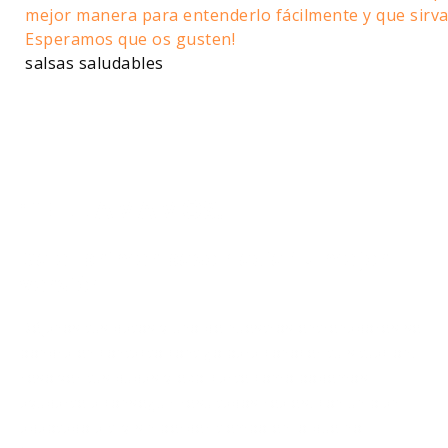
salsas saludables
¡TE LLAMAMOS!
Da el primer paso hacia tu mejor
versión.
Déjanos tus datos y uno de nuestros entrenadores se
pondrá en contacto contigo para conocer tu situación,
resolver tus dudas y explicarte cómo podemos
ayudarte a conseguir resultados reales, con un plan
adaptado a ti y sin perder tiempo en lo que no