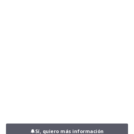
¡TE LLAMAMOS!
Da el primer paso hacia tu mejor
versión.
Déjanos tus datos y uno de nuestros entrenadores se
pondrá en contacto contigo para conocer tu situación,
resolver tus dudas y explicarte cómo podemos
ayudarte a conseguir resultados reales, con un plan
adaptado a ti y sin perder tiempo en lo que no
funciona.
🔔
Sí, quiero más información