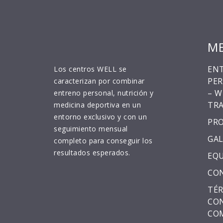
M
EN
Los centros WELL se
PE
caracterizan por combinar
– W
entreno personal, nutrición y
TRA
medicina deportiva en un
entorno exclusivo y con un
PR
seguimiento mensual
GAL
completo para conseguir los
resultados esperados.
EQ
CO
TÉR
CON
CO