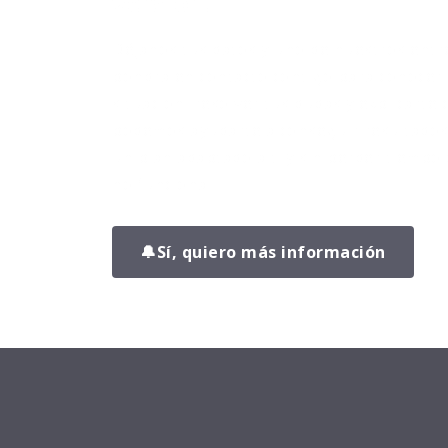
versión.
Déjanos tus datos y uno de nuestros ent
pondrá en contacto contigo para conocer 
situación, resolver tus dudas y explicarte
podemos ayudarte a conseguir resultados 
un plan adaptado a ti y sin perder tiempo 
no funciona.
🔔
Sí, quiero más información