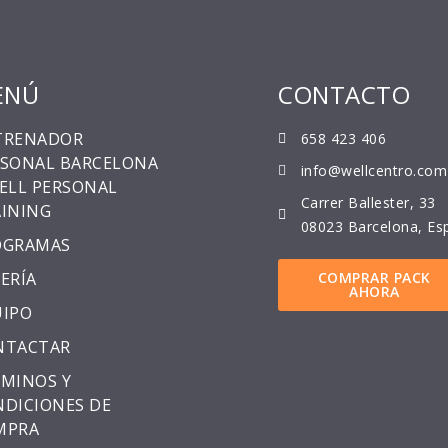
ENÚ
CONTACTO
TRENADOR
658 423 406
RSONAL BARCELONA
info@wellcentro.com
ELL PERSONAL
Carrer Ballester, 33
INING
08023 Barcelona, Es
OGRAMAS
ERÍA
COMPRAR PACK
AHORA
UIPO
NTACTAR
MINOS Y
DICIONES DE
MPRA