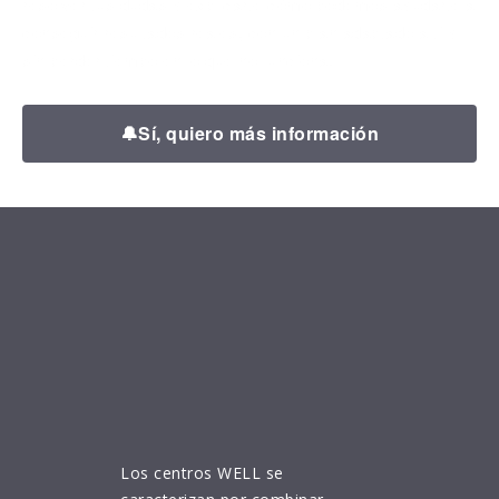
resolver tus dudas y explicarte cómo podemos ayudarte a
conseguir resultados reales, con un plan adaptado a ti y
sin perder tiempo en lo que no funciona.
🔔
Sí, quiero más información
Los centros WELL se