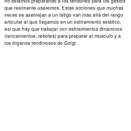
no estamos preparando a los tendones para los gestos
que realmente usaremos. Estas acciones que muchas
veces se asemejan a un látigo van más allá del rango
articular al que llegamos en un estiramiento estático,
así que hay que trabajar con estiramientos dinámicos
(lanzamientos, rebotes) para preparar al musculo y a
los órganos tendinosos de Golgi.
¡TE LLAMAMOS!
Da el primer paso hacia tu mejor
versión.
Déjanos tus datos y uno de nuestros entrenadores se
pondrá en contacto contigo para conocer tu situación,