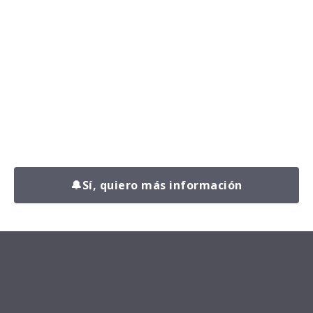
Da el primer paso hacia tu mejor
versión.
Déjanos tus datos y uno de nuestros entrenadores se
pondrá en contacto contigo para conocer tu situación,
resolver tus dudas y explicarte cómo podemos
ayudarte a conseguir resultados reales, con un plan
adaptado a ti y sin perder tiempo en lo que no
funciona.
🔔
Sí, quiero más información