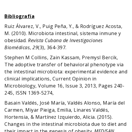
Bibliografía
Ruiz Álvarez, V., Puig Peña, Y., & Rodríguez Acosta,
M. (2010). Microbiota intestinal, sistema inmune y
obesidad.
Revista Cubana de Investigaciones
Biomédicas
,
29
(3), 364-397.
Stephen M Collins, Zain Kassam, Premysl Bercik,
The adoptive transfer of behavioral phenotype via
the intestinal microbiota: experimental evidence and
clinical implications, Current Opinion in
Microbiology, Volume 16, Issue 3, 2013, Pages 240-
245, ISSN 1369-5274,
Basain Valdés, José María, Valdés Alonso, María del
Carmen, Miyar Pieiga, Emilia, Linares Valdés,
Hortensia, & Martínez Izquierdo, Alicia. (2015).
Changes in the intestinal microbiota due to diet and
their impact in the genesis of obesity.
MEDISAN
,