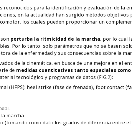
 reconocidos para la identificación y evaluación de la 
aciones, en la actualidad han surgido métodos objetivos 
 locomotor, los cuales pueden proporcionar un complement
inson
perturba la ritmicidad de la marcha
, por lo cual
les. Por lo tanto, solo parámetros que no se basen solo
otora de la enfermedad y sus consecuencias sobre la mar
vados de la cinemática, en busca de una mejora en el e
erie de
medidas cuantitativas tanto espaciales como
terial tecnológico y programas de datos (FIG.2):
al (HFPS): heel strike (fase de frenada), foot contact (f
dal.
 la marcha.
billo (tomando como dato los grados de diferencia entre e