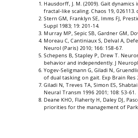
Hausdorff, J. M. (2009). Gait dynamics
fractal-like scaling. Chaos 19, 026113.
Stern GM, Franklyn SE, Imms FJ, Presti
Suppl 1983; 19: 201-14.
Murray MP, Sepic SB, Gardner GM, Dow
Moreau C, Cantiniaux S, Delval A, Defe
Neurol (Paris) 2010; 166: 158-67.
Schepens B, Stapley P, Drew T. Neuro
behavior and independently. J Neuroph
Yogev-Seligmann G, Giladi N, Gruendlin
of dual tasking on gait. Exp Brain Res 
Giladi N, Treves TA, Simon ES, Shabtai 
Neural Transm 1996 2001; 108: 53-61.
Deane KHO, Flaherty H, Daley DJ, Pascoe
priorities for the management of Park