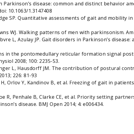
 in Parkinson’s disease: common and distinct behavior amon
 doi: 10.1063/1.3147408
dge SP. Quantitative assessments of gait and mobility i
ns WJ. Walking patterns of men with parkinsonism. Am 
bvre L, Azulay JP. Gait disorders in Parkinson’s disease
ns in the pontomedullary reticular formation signal po
ysiol 2008; 100: 2235-53.
ger L, Hausdorff JM. The contribution of postural contr
2013; 226: 81-93
H, Orlov Y, Kandinov B, et al. Freezing of gait in patient
 R, Penhale B, Clarke CE, et al. Priority setting partner
inson’s disease. BMJ Open 2014; 4: e006434.