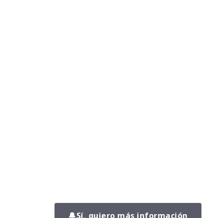
¡TE LLAMAMOS!
Da el primer paso hacia tu
versión.
Déjanos tus datos y uno de nuestros ent
pondrá en contacto contigo para conocer 
situación, resolver tus dudas y explicarte
podemos ayudarte a conseguir resultados 
un plan adaptado a ti y sin perder tiempo 
no funciona.
🔔
Sí, quiero más información