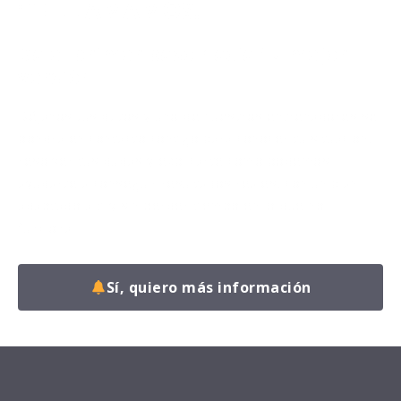
¡TE LLAMAMOS!
Da el primer paso hacia tu mejor
versión.
Déjanos tus datos y uno de nuestros entrenadores se
pondrá en contacto contigo para conocer tu situación,
resolver tus dudas y explicarte cómo podemos
ayudarte a conseguir resultados reales, con un plan
adaptado a ti y sin perder tiempo en lo que no
funciona.
Sí, quiero más información