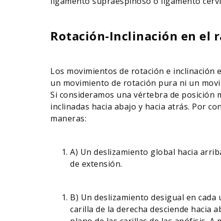
ligamento supraespinoso o ligamento cervic
Rotación-Inclinación en el r
Los movimientos de rotación e inclinación e
un movimiento de rotación pura ni un movimie
Si consideramos una vértebra de posición m
inclinadas hacia abajo y hacia atrás. Por c
maneras:
A) Un deslizamiento global hacia arri
de extensión.
B) Un deslizamiento desigual en cada una
carilla de la derecha desciende hacia 
plano de las carillas de las apófisis. 