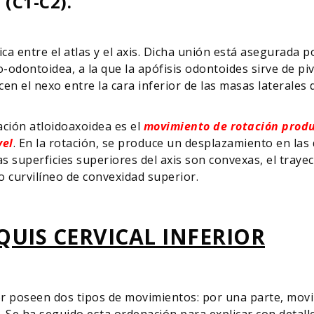
 (C1-C2).
ica entre el atlas y el axis. Dicha unión está asegurada 
o-odontoidea, a la que la apófisis odontoides sirve de piv
en el nexo entre la cara inferior de las masas laterales d
ación atloidoaxoidea es el
movimiento de rotación produ
vel
. En la rotación, se produce un desplazamiento en las
 superficies superiores del axis son convexas, el trayect
o curvilíneo de convexidad superior.
UIS CERVICAL INFERIOR
rior poseen dos tipos de movimientos: por una parte, movi
 Se ha seguido esta ordenación para explicar con detalle 