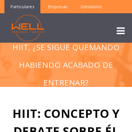
Particulares
Empresas
Gimnasios
HIIT, ¿SE SIGUE QUEMANDO
HABIENDO ACABADO DE
ENTRENAR?
HIIT: CONCEPTO Y
DEBATE SOBRE ÉL