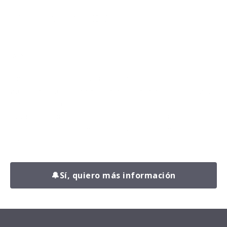
¡TE LLAMAMOS!
Da el primer paso hacia tu mejor
versión.
Déjanos tus datos y uno de nuestros entrenadores se
pondrá en contacto contigo para conocer tu situación,
resolver tus dudas y explicarte cómo podemos
ayudarte a conseguir resultados reales, con un plan
adaptado a ti y sin perder tiempo en lo que no
funciona.
🔔
Sí, quiero más información