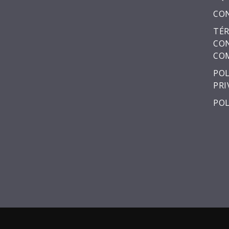
CO
TÉR
CON
CO
POL
PRI
POL