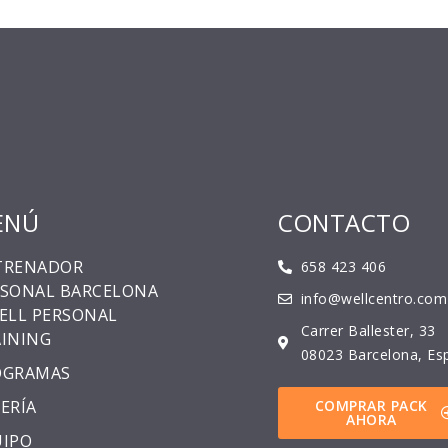
ENÚ
CONTACTO
TRENADOR
658 423 406
RSONAL BARCELONA
info@wellcentro.com
ELL PERSONAL
Carrer Ballester, 33
INING
08023 Barcelona, Es
OGRAMAS
ERÍA
COMPRAR PACK
AHORA
UIPO