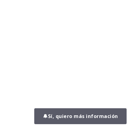
¡TE LLAMAMOS!
Da el primer paso hacia tu
versión.
Déjanos tus datos y uno de nuestros ent
pondrá en contacto contigo para conocer 
situación, resolver tus dudas y explicarte
podemos ayudarte a conseguir resultados 
un plan adaptado a ti y sin perder tiempo 
no funciona.
🔔
Sí, quiero más información