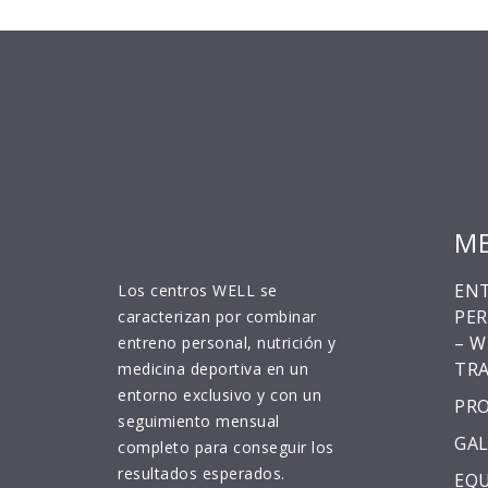
M
EN
Los centros WELL se
PE
caracterizan por combinar
– W
entreno personal, nutrición y
TRA
medicina deportiva en un
entorno exclusivo y con un
PR
seguimiento mensual
GAL
completo para conseguir los
resultados esperados.
EQ