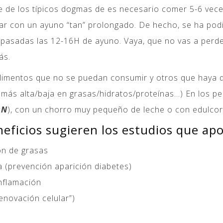
e de los típicos dogmas de es necesario comer 5-6 vece
gar con un ayuno “tan” prolongado. De hecho, se ha pod
pasadas las 12-16H de ayuno. Vaya, que no vas a perde
ás.
 alimentos que no se puedan consumir y otros que haya 
 (más alta/baja en grasas/hidratos/proteínas…) En los 
ÓN
), con un chorro muy pequeño de leche o con edulco
eficios sugieren los estudios que apor
ón de grasas
na (prevención aparición diabetes)
nflamación
enovación celular”)