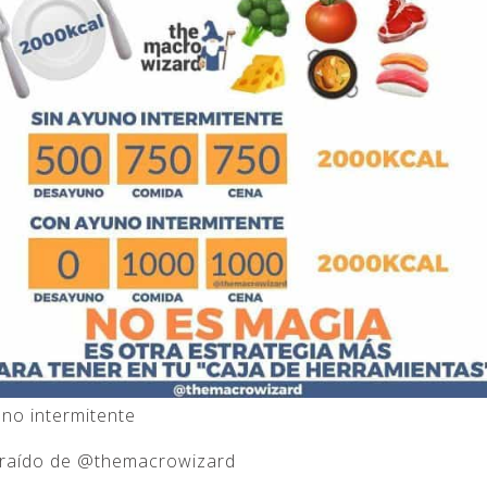
no intermitente
traído de @themacrowizard