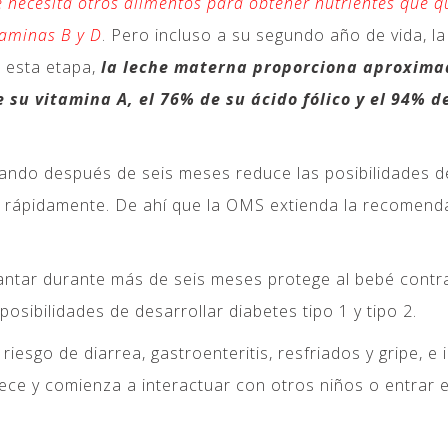
é necesita otros alimentos para obtener nutrientes que 
taminas B y D
. Pero incluso a su segundo año de vida, l
n esta etapa,
la leche materna proporciona aproxima
 su vitamina A, el 76% de su ácido fólico y el 94% 
do después de seis meses reduce las posibilidades de e
 rápidamente. De ahí que la OMS extienda la recomenda
ar durante más de seis meses protege al bebé contra c
posibilidades de desarrollar diabetes tipo 1 y tipo 2.
iesgo de diarrea, gastroenteritis, resfriados y gripe, e
rece y comienza a interactuar con otros niños o entrar 