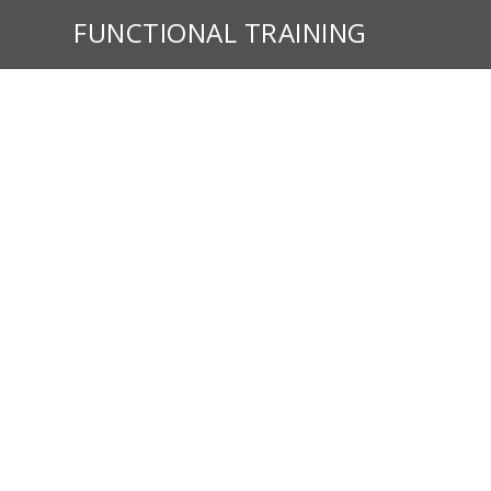
FUNCTIONAL TRAINING
Este tipo de entrenamiento busca un
óptimo rendimiento muscular.