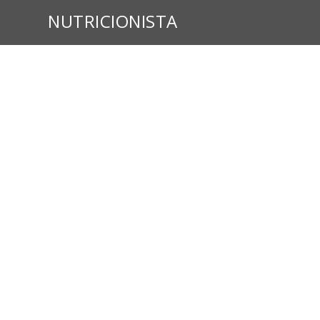
NUTRICIONISTA
Servicio profesional de nutrición
 mejor
renadores se
tu
 cómo
reales, con
en lo que