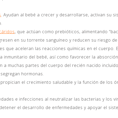
s
. Ayudan al bebé a crecer y desarrollarse, activan su 
o.
cáridos
, que actúan como prebióticos, alimentando “bact
gresen en su torrente sanguíneo y reducen su riesgo de 
res que aceleran las reacciones químicas en el cuerpo.
ma inmunitario del bebé, así como favorecer la absorción
an a muchas partes del cuerpo del recién nacido incluid
e segregan hormonas.
 propician el crecimiento saludable y la función de los
ades e infecciones al neutralizar las bacterias y los vi
 detener el desarrollo de enfermedades y apoyar el sis