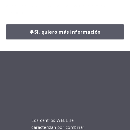
adaptado a ti y sin perder tiempo en lo que no
funciona.
🔔
Sí, quiero más información
Los centros WELL se
caracterizan por combinar